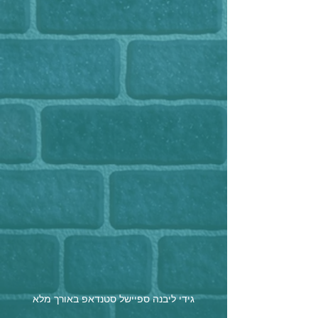
גידי ליבנה ספיישל סטנדאפ באורך מלא