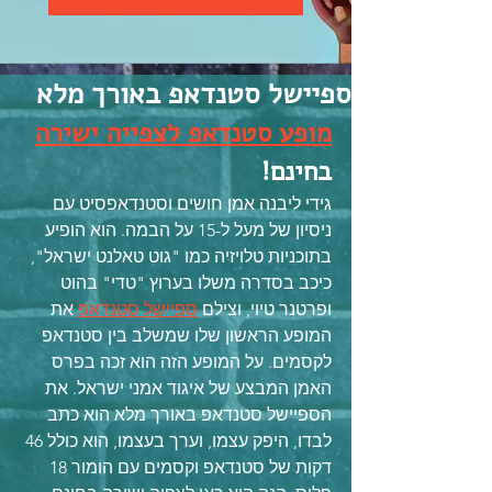
ספיישל סטנדאפ באורך מלא
מופע סטנדאפ לצפייה ישירה
בחינם!
גידי ליבנה אמן חושים וסטנדאפסיט עם 
ניסיון של מעל ל-15 על הבמה. הוא הופיע 
בתוכניות טלויזיה כמו "גוט טאלנט ישראל", 
כיכב בסדרה משלו בערוץ "טדי" בהוט 
ופרטנר טיוי, וצילם 
ספיישל סטנדאפ
 את 
המופע הראשון שלו שמשלב בין סטנדאפ 
לקסמים. על המופע הזה הוא זכה בפרס 
האמן המבצע של איגוד אמני ישראל. את 
הספיישל סטנדאפ באורך מלא הוא כתב 
לבדו, היפק עצמו, וערך בעצמו, הוא כולל 46 
דקות של סטנדאפ וקסמים עם הומור 18 