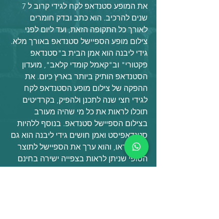
את המופע סטנדאפ לקח לגידי קרוב ל 7 
שנים להרכיב. הוא כתב ובדק חומרים 
לאורך כל התקופה הזאת, ועד ליום לפני 
צילום מופע הספיישל סטנדאפ באורך מלא. 
גידי ליבנה הוא אמן הבית ב"סטנדאפ 
פקטורי" וב"קאמל קומדי קלאב", מועדון 
הסטנדאפ הותיק ביותר בארץ כיום. את 
ההפקה של צילום מופע הסטנדאפ לקח 
לגידי חצי שנה לתכנן ולהפיק, בקרדיטים 
תוכלו לראות את כל מי שהיה מעורב 
בצילום הספיישל סטנדאפ. בנוסף ללהיות 
סטנדאפיסט ואמן חושים גידי ליבנה הוא גם 
עורך וידאו, והוא ערך את הספיישל לתוצר 
הסופי שניתן לראות בצפייה ישירה בחינם 
באינטרנט. מיום הצילום לקח לי גידי קצת 
יותר מחודש עבודה ללא הפסקה בעריכה 
מבוקר ועד לילה על מנת להוציא לאוויר את 
הספיישל סטנדאפ באורך מלא הכי טוב 
שהוא יכול. מדובר במופע הבכורה של גידי 