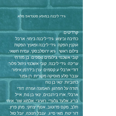
גידי ליבנה במופע סטנדאפ מלא
קרדיטים:
כתיבה וביצוע: גידי ליבנה בימוי: ארבל 
ועקנין הפקה: גידי ליבנה ופאנץ' הפקות 
צילום ראשי : גיא ירוסלבסקי, עמית חשאי, 
קובי אשכנזי צילומים נוספים: בן מזרחי 
עריכה: גידי ליבנה, קובי אשכנזי ניהול פלור: 
דודי ארבלי ע.קסמים: ערן בידרמן איפור: 
ענבר סלע מוסיקה מקורית: רן גפנר 
כתוביות: ינאי בן נוח 
תודה על הפרגון, האמונה ועזרה: דודי 
ארבלי, ארז בירנבוים, ינאי בן נוח, אייל 
בריג, אלעד גלעדי, רועיג'י, אלמוג שור, איתי 
תלב, מקס פדוטוב, אסף יצחקי, מתן פרץ, 
דור יטח, מאי סייג,  ענבל חנוכה, יובל סול 