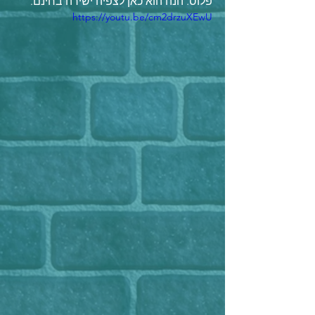
פלוס. הנה הוא כאן לצפיה ישירה בחינם.
https://youtu.be/cm2drzuXEwU