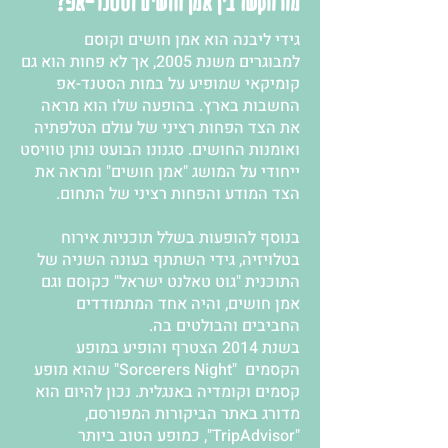
מה הקשר בין אמן חושים וסטנד-אפ?
גידי ליבנה הוא אמן חושים וקוסם
למבוגרים משנת 2005, אך לא פחות הוא גם
קומיקאי שמופיע על במות הסטנד-אפ
החשבות בארץ. בהופעה שלו הוא מראה
את הצד הפחות רציני של עולם הטלפתיה
ואומנות החושים. סגנונו הבועט נותן טוויסט
ייחודי על המושג "אמן חושים" ומראה את
הצד המודע והפחות רציני של התחום.
בנוסף להופעות בשלל תוכניות אירוח
בטלויזיה, גידי השתתף בעונה השניה של
התוכנית "גוט טאלנט ישראל" כקוסם וגם
אמן חושים, והיה אחד המתמודדים
החביבים והבולטים בה.
בשנת 2014 הצטרף והופיע במופע
הקסמים "Sorcerers Night" שהוא מופע
קסמים וקומדיה באנגלית. נכון להיום הוא
מדורג באתר הביקורות המפורסם,
"TripAdvisor", כמופע הטוב ביותר