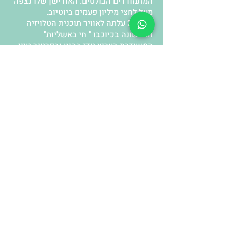
המתמודדים הבולטים. האודישן שלו נצפה
מעל לחצי מיליון פעמים ביוטיוב.
ב-2019 עלתה לאוויר תוכנית הטלויזיה
הראשונה בכיוכבו " חי באשליות"
המשודרת בערוץ טדי בהוט ובפרטנר טיוי.
התוכנית היא ראשונה מסוגה בארץ המציגה
את הצד הפחות רציני של עולם הקסמים.
גרפה מעל מיליון צפיות באינטרנט
ובטלויזיה.
באותה שנה מופע היחיד של גידי "
אשליות" זיכה אותו בפרס מטעם איגוד
אמני ישראל עבור האמן המבצע של 2019.
בדצמבר 2022 השתתף גידי באליפות
ישראל באומנות חושים עם מופע קומי וזכה
במקום ראשון ונכון ל-2023 הוא אלוף
ישראל בטלפתיה.