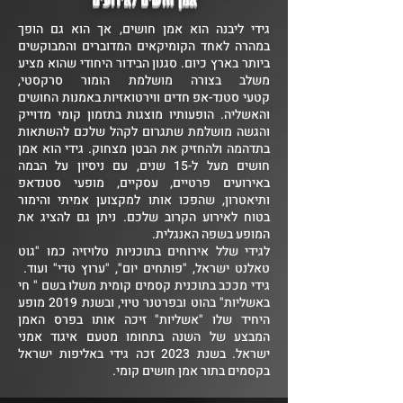
גידי ליבנה
הוא אמן חושים, אך הוא גם הופך
במהרה לאחד הקומיקאים המדוברים והמבוקשים
ביותר בארץ כיום. סגנון הבידור היחודי שהוא מציע
משלב בצורה מושלמת הומור סרקסטי,
קטעי
סטנד-אפ
חדים ווירטואזיות באמנות החושים
והאשליה. הופעותיו מוצגות בתזמון קומי מדוייק
והגשה מושלמת שתגרום לקהל שלכם להשתאות
בתדהמה ולהחזיק את הבטן מצחוק. גידי הוא אמן
חושים מעל ל-15 שנים, עם ניסיון על הבמה
באירועים פרטיים, עסקיים, מופעי סטנדאפ
ותיאטרון, שהפכו אותו למקצוען אמיתי והימור
בטוח לאירוע הקרוב שלכם. ניתן גם להציג את
המופע בשפה האנגלית.
לגידי שלל אירוחים בתוכניות טלויזיה כמו "גוט
טאלנט ישראל, "פותחים יום", "ערוץ טדי" ועוד.
גידי מככב בתוכנית קסמים קומית משלו בשם " חי
באשליות" בהוט ובפרטנר טיוי, ובשנת 2019 מופע
היחיד שלו "אשליות" זיכה אותו בפרס האמן
המבצע של השנה בתחומו מטעם איגוד אמני
ישראל. בשנת 2023 זכה גידי באליפות ישראל
בקסמים בתור אמן חושים קומי.