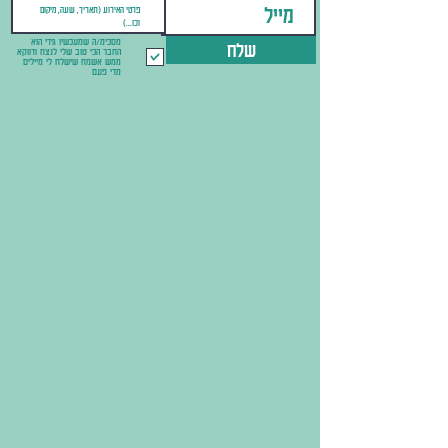
מסכימ/ה שמעכשיו גידי הוא
שלח
החבר הכי טוב שלי לנצח ודווקא
ממש אשמח שישלח לי מיילים
מדי פעם