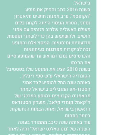
בישראל.
בשנת 2016 כתב והפיק את מופע
"הקופסא". ערב אמנות חושים ותיאטרון
נסיוני. מטרת הניסוי הייתה לקחת כלים
מעולם האשליה שלרוב מזוהים עם אמני
חושים, ולהשתמש בהן כדי לשחזר תופעות
תודעתיות ומיסטיות. הניסוי צלח והמופע
זכה לביקורות מפרגנות בעיתונאות
והכרטיסים נמכרו מראש עד שהמופע סיים
את הרצתו.
בשנת 2018 הציג את המופע שלו בפסטיבל
הקומדיה הישראלי ע"ש ספי ריבלין .
באותה שנה החל להופיע לצד אמני
הסטנד-אפ המובילים בישראל כאחד
מהאמנים הקבועיים במופע המרכזי של
ה"קאמל קומדי קלאב", מועדון הסטנדאפ
הראשון בישראל, ואחת הבמות הנחשקות
ביותר בתחום.
עוד באותה שנה כיכב מתמודד בעונה
השניה של "גוט טאלנט ישראל" והיה לאחד