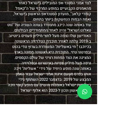
לצד אמני הסטנד-אפ המובילים בישראל כאחד
מהאמנים הקבועיים במופע המרכזי של ה"קאמל
קומדי קלאב", מועדון הסטנדאפ הראשון בישראל,
ואחת הבמות הנחשקות ביותר בתחום.
עוד באותה שנה כיכב מתמודד בעונה השניה של "גוט
טאלנט ישראל" והיה לאחד המתמודדים הבולטים.
האודישן שלו נצפה מעל לחצי מיליון פעמים ביוטיוב.
ב-2019 עלתה לאוויר תוכנית הטלויזיה הראשונה
בכיוכבו " חי באשליות" המשודרת בערוץ טדי בהוט
ובפרטנר טיוי. התוכנית היא ראשונה מסוגה בארץ
המציגה את הצד הפחות רציני של עולם הקסמים.
גרפה מעל מיליון צפיות באינטרנט ובטלויזיה.
באותה שנה מופע היחיד של גידי " אשליות" זיכה
אותו בפרס מטעם איגוד אמני ישראל עבור האמן
המבצע של 2019. בדצמבר 2022 השתתף גידי
באליפות ישראל באומנות חושים עם מופע קומי וזכה
במקום ראשון ונכון ל-2023 הוא אלוף ישראל
בטלפתיה.