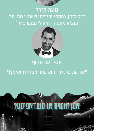
נועה קירל
״כל הזמן צחקתי וחיכיתי לשמוע מה עוד
תוציא מהפה - היה לי ממש כיף!״
אסי ישראלוף
״אני מת על גידי, הוא שנון מבלי להתאמץ!״
אמן חושים או סטנדאפיסט?