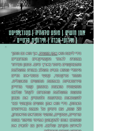
אמן חושים | מופע טלפתיה | סטנדאפיסט
| אירועי חברה | אירועים פרטיים
גידי ליבנה
הוא
אמן חושים
, אך הוא גם הופך
במהרה לאחד הקומיקאים המדוברים
והמבוקשים ביותר בארץ כיום. סגנון הבידור
היחודי שהוא מציע משלב בצורה מושלמת
הומור סרקסטי, קטעי
סטנד-אפ
חדים
ווירטואזיות באמנות החושים והאשליה.
הופעותיו מוצגות בתזמון קומי מדוייק
והגשה מושלמת שתגרום לקהל שלכם
להשתאות בתדהמה ולהחזיק את הבטן
מצחוק. גידי הוא אמן חושים מקצועי כבר
20 שנה, עם ניסיון על הבמה באירועים
פרטיים, עסקיים, מופעי סטנדאפ ותיאטרון,
שהפכו אותו למקצוען אמיתי והימור בטוח
לאירוע הקרוב שלכם. ניתן גם להציג את