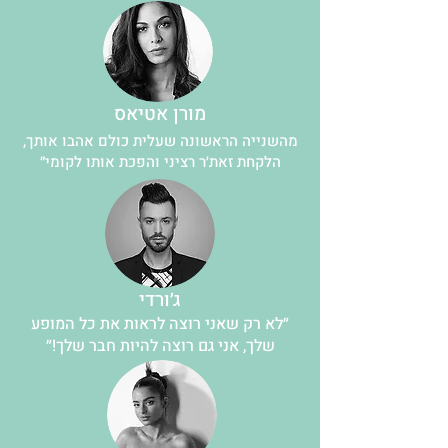
מורן אטיאס
מהשנייה הראשונה שעלית כולם אהבו אותך,
הלקחת זאת׳ר רציני והפכת אותו לקומי״
ג׳ורדי
״לא רק שאני רוצה לראות את כל המופע
שלך, אני גם רוצה להיות חבר שלך!״