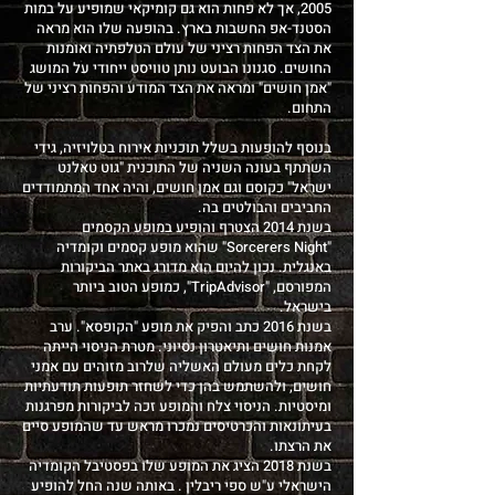
2005, אך לא פחות הוא גם קומיקאי שמופיע על במות
הסטנד-אפ החשבות בארץ. בהופעה שלו הוא מראה
את הצד הפחות רציני של עולם הטלפתיה ואומנות
החושים. סגנונו הבועט נותן טוויסט ייחודי על המושג
"אמן חושים" ומראה את הצד המודע והפחות רציני של
התחום.
בנוסף להופעות בשלל תוכניות אירוח בטלויזיה, גידי
השתתף בעונה השניה של התוכנית "גוט טאלנט
ישראל" כקוסם וגם אמן חושים, והיה אחד המתמודדים
החביבים והבולטים בה.
בשנת 2014 הצטרף והופיע במופע הקסמים
"Sorcerers Night" שהוא מופע קסמים וקומדיה
באנגלית. נכון להיום הוא מדורג באתר הביקורות
המפורסם, "TripAdvisor", כמופע הטוב ביותר
בישראל.
בשנת 2016 כתב והפיק את מופע "הקופסא". ערב
אמנות חושים ותיאטרון נסיוני. מטרת הניסוי הייתה
לקחת כלים מעולם האשליה שלרוב מזוהים עם אמני
חושים, ולהשתמש בהן כדי לשחזר תופעות תודעתיות
ומיסטיות. הניסוי צלח והמופע זכה לביקורות מפרגנות
בעיתונאות והכרטיסים נמכרו מראש עד שהמופע סיים
את הרצתו.
בשנת 2018 הציג את המופע שלו בפסטיבל הקומדיה
הישראלי ע"ש ספי ריבלין . באותה שנה החל להופיע