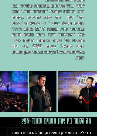
המופע בשפה האנגלית.
לגידי שלל אירוחים בתוכניות טלויזיה כמו
"גוט טאלנט ישראל, "פותחים יום", "ערוץ
טדי" ועוד. גידי כיכב בתוכנית קסמים
קומית משלו בשם " חי באשליות" בהוט
ובפרטנר טיוי, ובשנת 2019 מופע היחיד
שלו "אשליות" זיכה אותו בפרס האמן
המבצע של השנה בתחומו מטעם איגוד
אמני ישראל. בשנת 2023 זכה גידי
באליפות ישראל בקסמים בתור אמן חושים
קומי.
מה הקשר בין אמן חושים וסטנד-אפ?
גידי ליבנה הוא אמן חושים וקוסם למבוגרים משנת